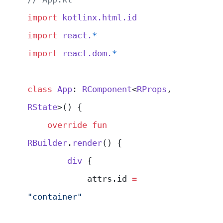
import
 kotlinx.html.id
import
 react.
*
import
 react.dom.
*
class
 App
: 
RComponent
<
RProps
, 
RState
>() {
    override
 fun
RBuilder
.
render
() {
        div
 {
            attrs.id 
=
"container"