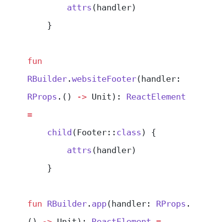
        attrs
(handler)
    }
fun
RBuilder
.
websiteFooter
(handler: 
RProps
.() 
->
 Unit): 
ReactElement
=
    child
(Footer::
class
) {
        attrs
(handler)
    }
fun
 RBuilder
.
app
(handler: 
RProps
.
() 
->
 Unit): 
ReactElement
 =