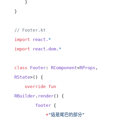
    }
}
// Footer.kt
import
 react.
*
import
 react.dom.
*
class
 Footer
: 
RComponent
<
RProps
, 
RState
>() {
    override
 fun
RBuilder
.
render
() {
        footer
 {
            +
"這是尾巴的部分"