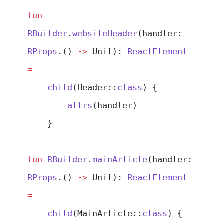
fun
RBuilder
.
websiteHeader
(handler: 
RProps
.() 
->
 Unit): 
ReactElement
=
    child
(Header::
class
) {
        attrs
(handler)
    }
fun
 RBuilder
.
mainArticle
(handler: 
RProps
.() 
->
 Unit): 
ReactElement
=
    child
(MainArticle::
class
) {