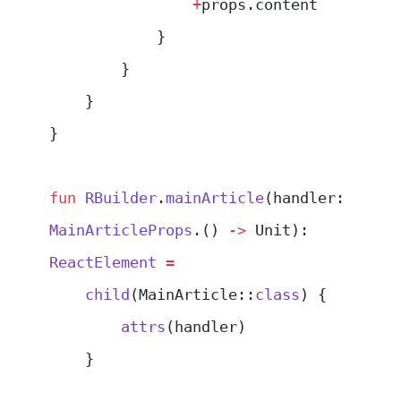
                +
props.content
            }
        }
    }
}
fun
 RBuilder
.
mainArticle
(handler: 
MainArticleProps
.() 
->
 Unit): 
ReactElement
 =
    child
(MainArticle::
class
) {
        attrs
(handler)
    }