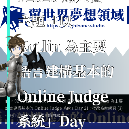
主題「以
Kotlin 為主要
語言建構基本的
Online Judge
>
02-01 程式設計教學
> #2020 鐵人賽主題「以 Kotlin 為主要
語言建構基本的 Online Judge 系統」Day 21：批改系統網頁 (3)
系統」Day
- 模組化視覺元件與單頁路由處理