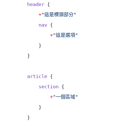
    header
 {
        +
"這是標頭部分"
        nav
 {
            +
"這是選項"
        }
    }
    article
 {
        section
 {
            +
"一個區域"
        }
    }