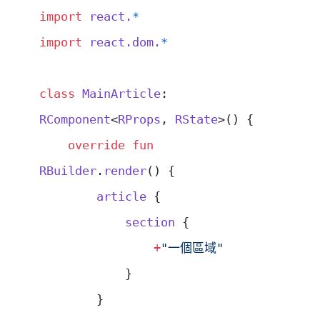
import
 react.
*
import
 react.dom.
*
class
 MainArticle
: 
RComponent
<
RProps
, 
RState
>() {
    override
 fun
RBuilder
.
render
() {
        article
 {
            section
 {
                +
"一個區域"
            }
        }