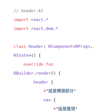
// header.kt
import
 react.
*
import
 react.dom.
*
class
 Header
: 
RComponent
<
RProps
, 
RState
>() {
    override
 fun
RBuilder
.
render
() {
        header
 {
            +
"這是標頭部分"
            nav
 {
                +
"這是選項"