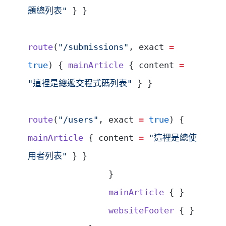
題總列表"
 } }
route
(
"/submissions"
, exact 
=
true
) { 
mainArticle
 { content 
=
"這裡是總遞交程式碼列表"
 } }
route
(
"/users"
, exact 
=
 true
) { 
mainArticle
 { content 
=
 "這裡是總使
用者列表"
 } }
                }
                mainArticle
 { }
                websiteFooter
 { }