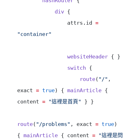
        hashRouter
 {
            div
 {
                attrs.id 
=
"container"
                websiteHeader
 { }
                switch
 {
                    route
(
"/"
, 
exact 
=
 true
) { 
mainArticle
 { 
content 
=
 "這裡是首頁"
 } }
route
(
"/problems"
, exact 
=
 true
) 
{ 
mainArticle
 { content 
=
 "這裡是問