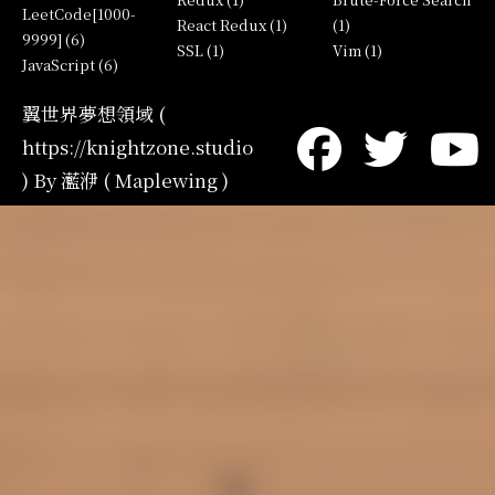
LeetCode[1000-
React Redux (1)
(1)
9999] (6)
SSL (1)
Vim (1)
JavaScript (6)
翼世界夢想領域 (
https://knightzone.studio
) By 灆洢 ( Maplewing )