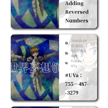
Adding
Reversed
Numbers
2014-10-09
02:36:52
02-02 程式
解題
Volume 7,
UVa
#UVa：
755－487-
-3279