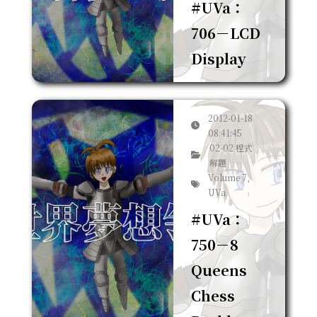
#UVa：
706－LCD
Display
2012-01-18
08:41:45
02-02 程式
解題
Volume 7,
UVa
#UVa：
750－8
Queens
Chess