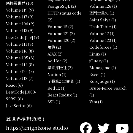
惡搞翼世界 (10)
PostgreSQL (2)
Volume 126 (1)
Volume 119 (9)
HTTP status code
聖鬥士星矢 (1)
Volume 117 (9)
(2)
Saint Seiya (1)
Volume 106 (9)
Volume 15 (2)
Hash Table (1)
Volume 113 (9)
Volume 121 (2)
Volume 12 (1)
LeetCode[1-9] (9)
Volume 120 (2)
Volume 123 (1)
Volume 111 (8)
短篇 (2)
Codeforces (1)
Volume 116 (8)
AJAX (2)
Linux (1)
Volume 105 (8)
Ad Hoc (2)
jQuery (1)
Volume 114 (8)
學園探險社 (2)
Monogame (1)
Volume 124 (7)
Notion (1)
Excel (1)
Volume 118 (7)
子彈筆記規劃術 (1)
Zerojudge (1)
React (6)
Redux (1)
Brute-Force Search
LeetCode[1000-
React Redux (1)
(1)
9999] (6)
SSL (1)
Vim (1)
JavaScript (6)
翼世界夢想領域 (
https://knightzone.studio