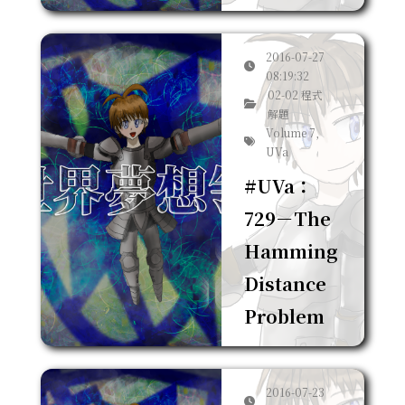
2016-07-27
08:19:32
02-02 程式
解題
Volume 7,
UVa
#UVa：
729－The
Hamming
Distance
Problem
2016-07-23