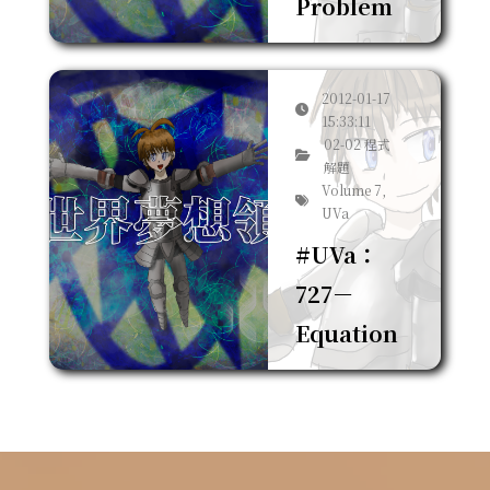
Problem
2012-01-17
15:33:11
02-02 程式
解題
Volume 7,
UVa
#UVa：
727－
Equation