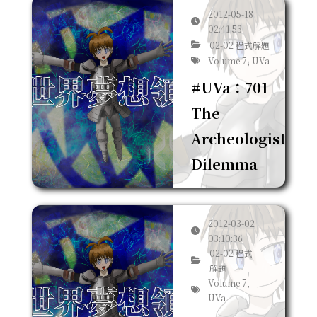
2012-05-18
02:41:53
02-02 程式解題
Volume 7, UVa
#UVa：701－
The
Archeologists'
Dilemma
2012-03-02
03:10:36
02-02 程式
解題
Volume 7,
UVa