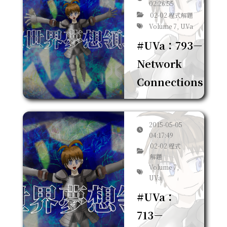
02:26:55
02-02 程式解題
Volume 7, UVa
#UVa：793－
Network
Connections
2015-05-05
04:17:49
02-02 程式
解題
Volume 7,
UVa
#UVa：
713－