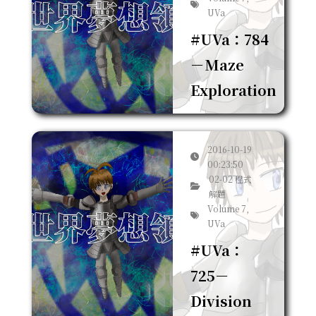
UVa
#UVa：784
－Maze
Exploration
2016-10-19
00:23:50
02-02 程式
解題
Volume 7,
UVa
#UVa：
725－
Division