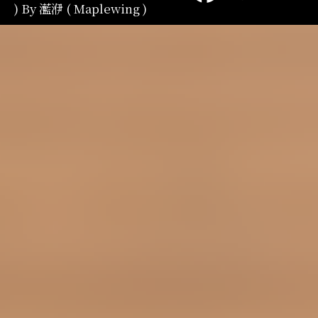
) By 灆洢 ( Maplewing )