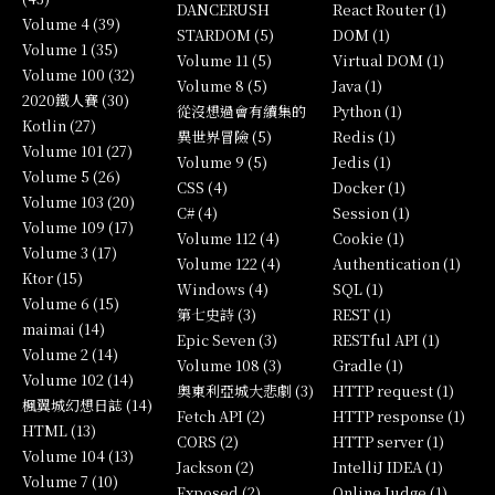
DANCERUSH
React Router (1)
Volume 4 (39)
STARDOM (5)
DOM (1)
Volume 1 (35)
Volume 11 (5)
Virtual DOM (1)
Volume 100 (32)
Volume 8 (5)
Java (1)
2020鐵人賽 (30)
從沒想過會有續集的
Python (1)
Kotlin (27)
異世界冒險 (5)
Redis (1)
Volume 101 (27)
Volume 9 (5)
Jedis (1)
Volume 5 (26)
CSS (4)
Docker (1)
Volume 103 (20)
C# (4)
Session (1)
Volume 109 (17)
Volume 112 (4)
Cookie (1)
Volume 3 (17)
Volume 122 (4)
Authentication (1)
Ktor (15)
Windows (4)
SQL (1)
Volume 6 (15)
第七史詩 (3)
REST (1)
maimai (14)
Epic Seven (3)
RESTful API (1)
Volume 2 (14)
Volume 108 (3)
Gradle (1)
Volume 102 (14)
奧東利亞城大悲劇 (3)
HTTP request (1)
楓翼城幻想日誌 (14)
Fetch API (2)
HTTP response (1)
HTML (13)
CORS (2)
HTTP server (1)
Volume 104 (13)
Jackson (2)
IntelliJ IDEA (1)
Volume 7 (10)
Exposed (2)
Online Judge (1)