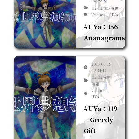
04:29:15
02-02 程式解題
Volume 1, UVa
#UVa：156－
Ananagrams
2015-03-15
02:34:49
02-02 程式
解題
Volume 1,
UVa
#UVa：119
－Greedy
Gift