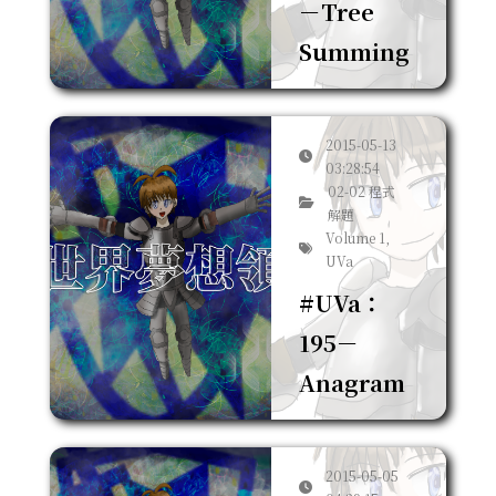
－Tree
Summing
2015-05-13
03:28:54
02-02 程式
解題
Volume 1,
UVa
#UVa：
195－
Anagram
2015-05-05