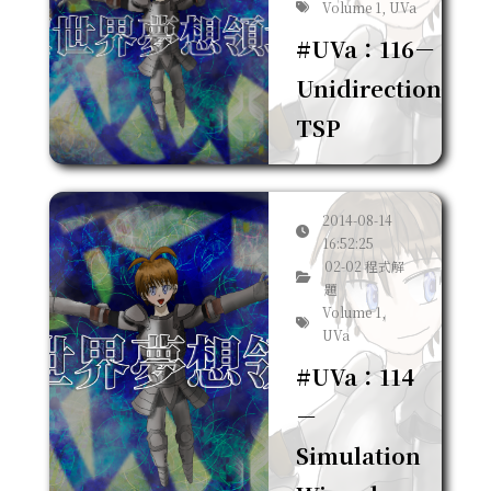
Volume 1, UVa
#UVa：116－
Unidirectional
TSP
2014-08-14
16:52:25
02-02 程式解
題
Volume 1,
UVa
#UVa：114
－
Simulation