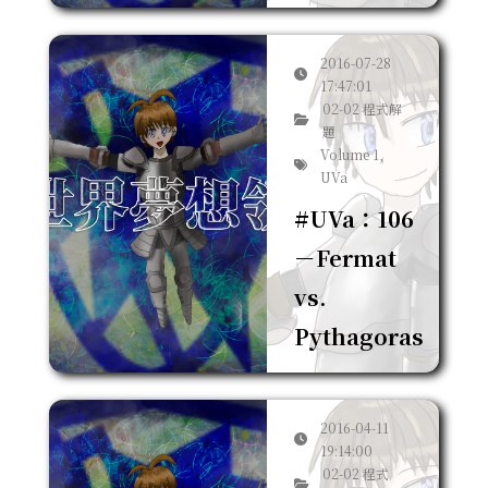
2016-07-28
17:47:01
02-02 程式解
題
Volume 1,
UVa
#UVa：106
－Fermat
vs.
Pythagoras
2016-04-11
19:14:00
02-02 程式