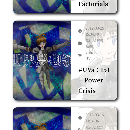
Factorials
2012-03-25
15:34:49
02-02 程式
解題
Volume 1,
UVa
#UVa：151
－Power
Crisis
2012-03-16
13:14:06
02-02 程式