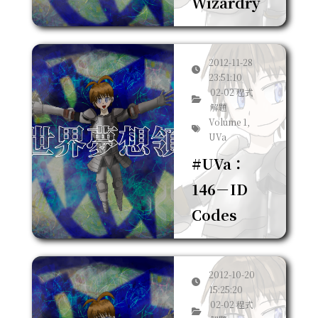
Wizardry
2012-11-28
23:51:10
02-02 程式
解題
Volume 1,
UVa
#UVa：
146－ID
Codes
2012-10-20
15:25:20
02-02 程式