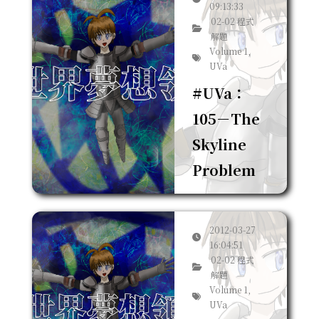
09:13:33
02-02 程式
解題
Volume 1,
UVa
#UVa：
105－The
Skyline
Problem
2012-03-27
16:04:51
02-02 程式
解題
Volume 1,
UVa