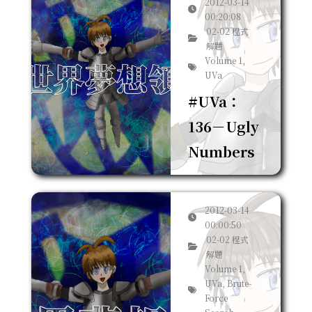
2012-03-14
00:20:08
02-02 程式
解題
Volume 1,
UVa
#UVa：
136－Ugly
Numbers
2012-03-14
00:00:50
02-02 程式
解題
Volume 1,
UVa, Brute-
Force