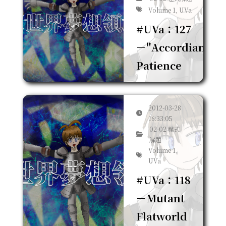
Volume 1, UVa
#UVa：127
－"Accordian"
Patience
2012-03-28
16:33:05
02-02 程式
解題
Volume 1,
UVa
#UVa：118
－Mutant
Flatworld