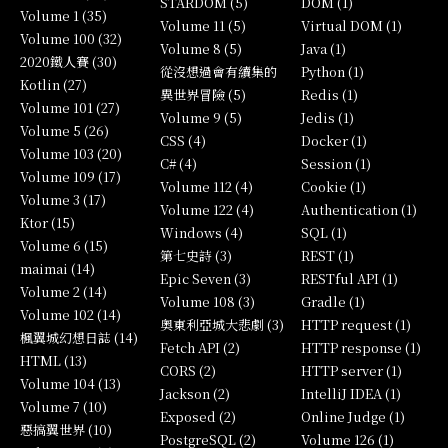
STARDOM (5)
DOM (1)
Volume 1 (35)
Volume 11 (5)
Virtual DOM (1)
Volume 100 (32)
Volume 8 (5)
Java (1)
2020鐵人賽 (30)
從沒想過會有續集的
Python (1)
Kotlin (27)
異世界冒險 (5)
Redis (1)
Volume 101 (27)
Volume 9 (5)
Jedis (1)
Volume 5 (26)
CSS (4)
Docker (1)
Volume 103 (20)
C# (4)
Session (1)
Volume 109 (17)
Volume 112 (4)
Cookie (1)
Volume 3 (17)
Volume 122 (4)
Authentication (1)
Ktor (15)
Windows (4)
SQL (1)
Volume 6 (15)
第七史詩 (3)
REST (1)
maimai (14)
Epic Seven (3)
RESTful API (1)
Volume 2 (14)
Volume 108 (3)
Gradle (1)
Volume 102 (14)
奧東利亞城大悲劇 (3)
HTTP request (1)
楓翼城幻想日誌 (14)
Fetch API (2)
HTTP response (1)
HTML (13)
CORS (2)
HTTP server (1)
Volume 104 (13)
Jackson (2)
IntelliJ IDEA (1)
Volume 7 (10)
Exposed (2)
Online Judge (1)
惡搞翼世界 (10)
PostgreSQL (2)
Volume 126 (1)