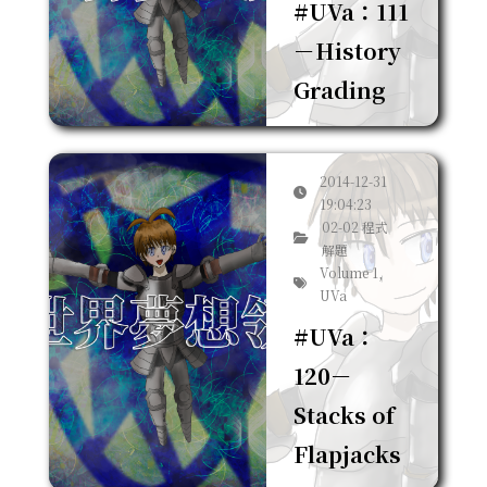
#UVa：111
－History
Grading
2014-12-31
19:04:23
02-02 程式
解題
Volume 1,
UVa
#UVa：
120－
Stacks of
Flapjacks