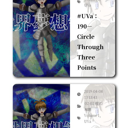
UVa
#UVa：
190－
Circle
Through
Three
Points
2019-04-08
13:13:43
02-02 程式
解題
Volume 1,
UVa