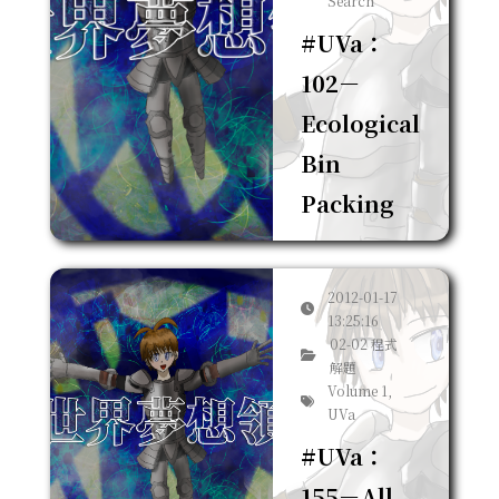
Search
#UVa：
102－
Ecological
Bin
Packing
2012-01-17
13:25:16
02-02 程式
解題
Volume 1,
UVa
#UVa：
155－All