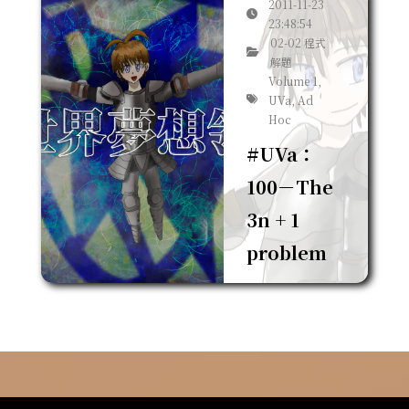
2011-11-23
23:48:54
02-02 程式
解題
Volume 1,
UVa, Ad
Hoc
#UVa：
100－The
3n + 1
problem