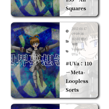
Squares
2012-01-17
09:09:38
02-02 程式
解題
Volume 1,
UVa
#UVa：110
－Meta-
Loopless
Sorts