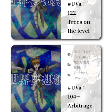
#UVa：
122－
Trees on
the level
2019-04-02
02:39:46
02-02 程式
解題
Volume 1,
UVa
#UVa：
104－
Arbitrage