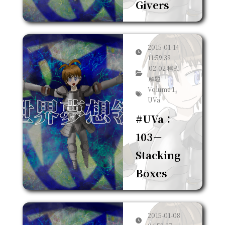
Givers
2015-01-14
11:59:39
02-02 程式
解題
Volume 1,
UVa
#UVa：
103－
Stacking
Boxes
2015-01-08