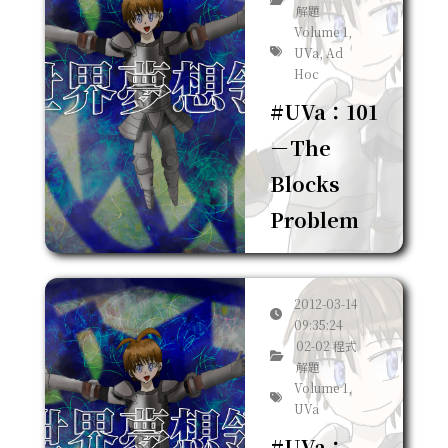
解題
Volume 1,
UVa, Ad
Hoc
#UVa：101
－The
Blocks
Problem
2012-03-14
09:35:24
02-02 程式
解題
Volume 1,
UVa
#UVa：