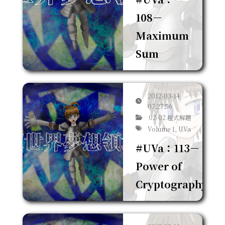
108－
Maximum
Sum
2012-03-14
07:27:56
02-02 程式解題
Volume 1, UVa
#UVa：113－
Power of
Cryptography