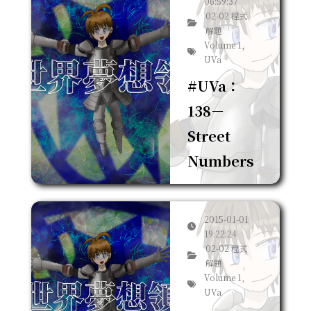
06:59:37
02-02 程式
解題
Volume 1,
UVa
#UVa：
138－
Street
Numbers
2015-01-01
19:22:24
02-02 程式
解題
Volume 1,
UVa