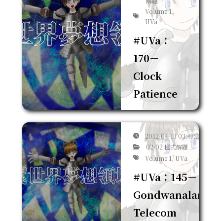
解題
Volume 1,
UVa
#UVa：
170－
Clock
Patience
2012-04-13 03:47:20
02-02 程式解題
Volume 1, UVa
#UVa：145－
Gondwanaland
Telecom