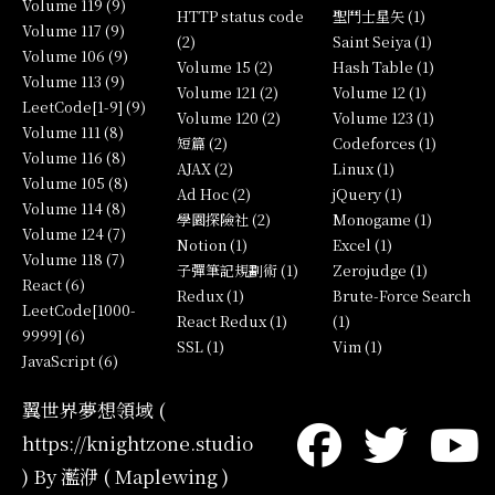
Volume 119 (9)
HTTP status code
聖鬥士星矢 (1)
Volume 117 (9)
(2)
Saint Seiya (1)
Volume 106 (9)
Volume 15 (2)
Hash Table (1)
Volume 113 (9)
Volume 121 (2)
Volume 12 (1)
LeetCode[1-9] (9)
Volume 120 (2)
Volume 123 (1)
Volume 111 (8)
短篇 (2)
Codeforces (1)
Volume 116 (8)
AJAX (2)
Linux (1)
Volume 105 (8)
Ad Hoc (2)
jQuery (1)
Volume 114 (8)
學園探險社 (2)
Monogame (1)
Volume 124 (7)
Notion (1)
Excel (1)
Volume 118 (7)
子彈筆記規劃術 (1)
Zerojudge (1)
React (6)
Redux (1)
Brute-Force Search
LeetCode[1000-
React Redux (1)
(1)
9999] (6)
SSL (1)
Vim (1)
JavaScript (6)
翼世界夢想領域 (
https://knightzone.studio
) By 灆洢 ( Maplewing )