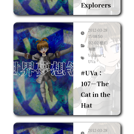
Explorers
2012-03-28
15:08:50
02-02 程式
解題
Volume 1,
UVa
#UVa：
107－The
Cat in the
Hat
2012-03-28