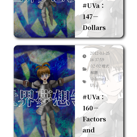
#UVa：
147－
Dollars
2012-03-25
16:37:59
02-02 程式
解題
Volume 1,
UVa
#UVa：
160－
Factors
and