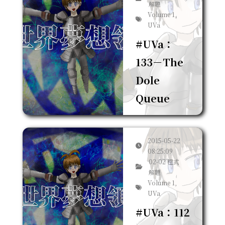
解題
Volume 1,
UVa
#UVa：
133－The
Dole
Queue
2015-05-22
08:25:09
02-02 程式
解題
Volume 1,
UVa
#UVa：112