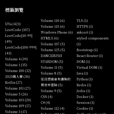
標籤瀏覽
Volume 110 (6)
TLS (1)
UVa (423)
Volume 115 (6)
HTTPS (1)
LeetCode (107)
Windows Phone (6)
mkcert (1)
LeetCode[10-99]
HTML5 (6)
styled-components
(49)
Volume 107 (5)
(1)
LeetCode[100-999]
Volume 125 (5)
Bootstrap (1)
(43)
DANCERUSH
React Router (1)
Volume 4 (39)
STARDOM (5)
DOM (1)
Volume 1 (35)
Volume 11 (5)
Virtual DOM (1)
Volume 100 (32)
Volume 8 (5)
Java (1)
2020鐵人賽 (30)
從沒想過會有續集的
Python (1)
Kotlin (27)
異世界冒險 (5)
Redis (1)
Volume 101 (27)
Volume 9 (5)
Jedis (1)
Volume 5 (26)
CSS (4)
Docker (1)
Volume 103 (20)
C# (4)
Session (1)
Volume 109 (17)
Volume 112 (4)
Cookie (1)
Volume 3 (17)