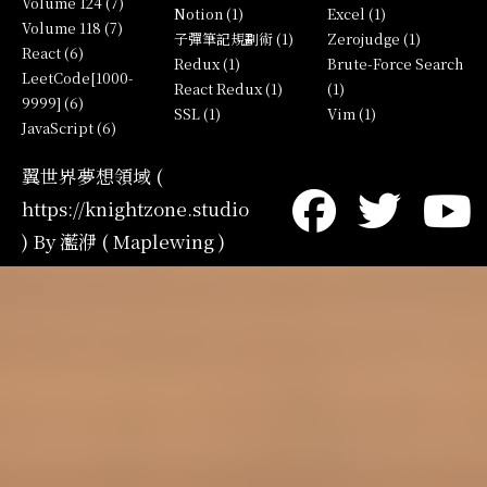
Volume 124 (7)
Notion (1)
Excel (1)
Volume 118 (7)
子彈筆記規劃術 (1)
Zerojudge (1)
React (6)
Redux (1)
Brute-Force Search
LeetCode[1000-
React Redux (1)
(1)
9999] (6)
SSL (1)
Vim (1)
JavaScript (6)
翼世界夢想領域 (
https://knightzone.studio
) By 灆洢 ( Maplewing )