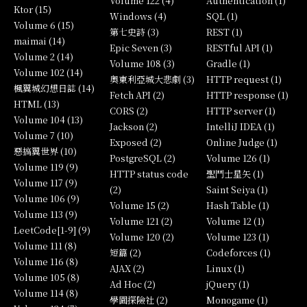
Volume 122 (4)
Authentication (1)
Ktor (15)
Windows (4)
SQL (1)
Volume 6 (15)
第七史詩 (3)
REST (1)
maimai (14)
Epic Seven (3)
RESTful API (1)
Volume 2 (14)
Volume 108 (3)
Gradle (1)
Volume 102 (14)
奧東利亞城大悲劇 (3)
HTTP request (1)
楓翼城幻想日誌 (14)
Fetch API (2)
HTTP response (1)
HTML (13)
CORS (2)
HTTP server (1)
Volume 104 (13)
Jackson (2)
IntelliJ IDEA (1)
Volume 7 (10)
Exposed (2)
Online Judge (1)
惡搞翼世界 (10)
PostgreSQL (2)
Volume 126 (1)
Volume 119 (9)
HTTP status code
聖鬥士星矢 (1)
Volume 117 (9)
(2)
Saint Seiya (1)
Volume 106 (9)
Volume 15 (2)
Hash Table (1)
Volume 113 (9)
Volume 121 (2)
Volume 12 (1)
LeetCode[1-9] (9)
Volume 120 (2)
Volume 123 (1)
Volume 111 (8)
短篇 (2)
Codeforces (1)
Volume 116 (8)
AJAX (2)
Linux (1)
Volume 105 (8)
Ad Hoc (2)
jQuery (1)
Volume 114 (8)
學園探險社 (2)
Monogame (1)