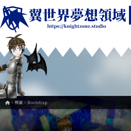
> 標籤 > Bootstrap