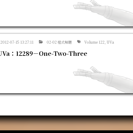
2012-07-15 13:27:11
02-02 程式解題
Volume 122, UVa
UVa：12289－One-Two-Three