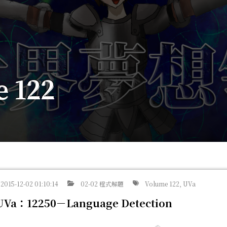
 122
2015-12-02 01:10:14
02-02 程式解題
Volume 122, UVa
UVa：12250－Language Detection