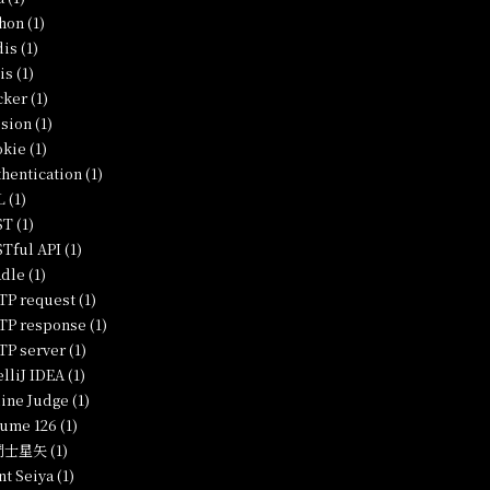
hon (1)
is (1)
is (1)
ker (1)
sion (1)
kie (1)
hentication (1)
 (1)
T (1)
Tful API (1)
dle (1)
P request (1)
P response (1)
P server (1)
elliJ IDEA (1)
ine Judge (1)
ume 126 (1)
士星矢 (1)
nt Seiya (1)