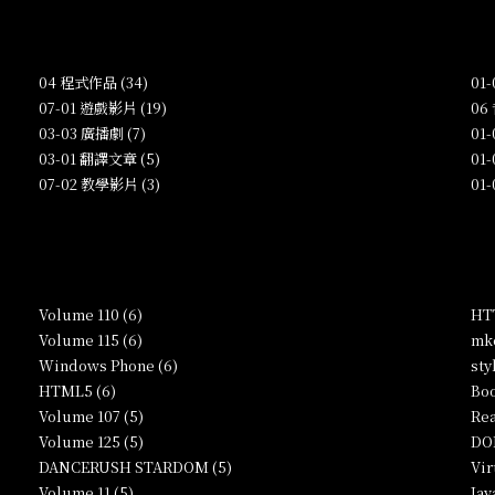
04 程式作品 (34)
01
07-01 遊戲影片 (19)
06
03-03 廣播劇 (7)
01
03-01 翻譯文章 (5)
01
07-02 教學影片 (3)
01
Volume 110 (6)
HTT
Volume 115 (6)
mkc
Windows Phone (6)
sty
HTML5 (6)
Boo
Volume 107 (5)
Rea
Volume 125 (5)
DO
DANCERUSH STARDOM (5)
Vir
Volume 11 (5)
Jav