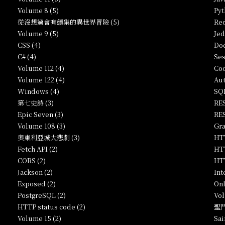
Volume 8 (5)
Pyt
從沒想過會有續集的異世界冒險 (5)
Red
Volume 9 (5)
Jed
CSS (4)
Doc
C# (4)
Ses
Volume 112 (4)
Coo
Volume 122 (4)
Aut
Windows (4)
SQL
第七史詩 (3)
RES
Epic Seven (3)
RES
Volume 108 (3)
Gra
奧東利亞城大悲劇 (3)
HTT
Fetch API (2)
HTT
CORS (2)
HTT
Jackson (2)
Int
Exposed (2)
Onl
PostgreSQL (2)
Vol
HTTP status code (2)
聖鬥
Volume 15 (2)
Sai