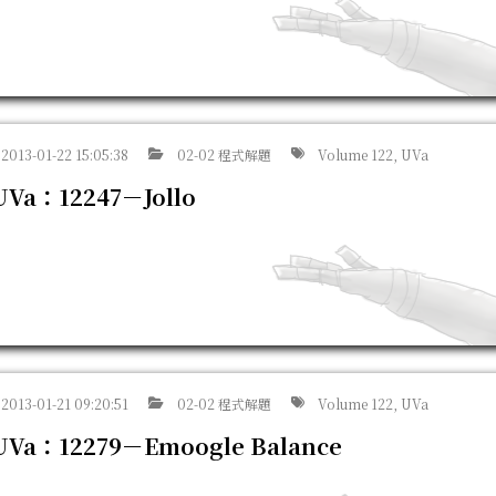
2013-01-22 15:05:38
02-02 程式解題
Volume 122, UVa
UVa：12247－Jollo
2013-01-21 09:20:51
02-02 程式解題
Volume 122, UVa
UVa：12279－Emoogle Balance