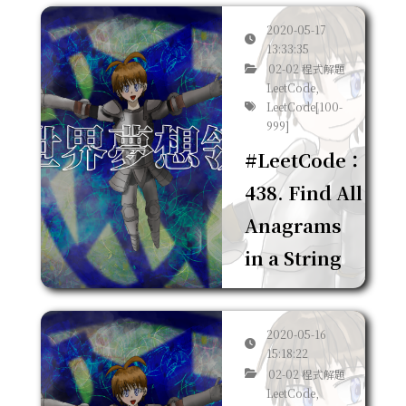
2020-05-17
13:33:35
02-02 程式解題
LeetCode,
LeetCode[100-
999]
#LeetCode：
438. Find All
Anagrams
in a String
2020-05-16
15:18:22
02-02 程式解題
LeetCode,