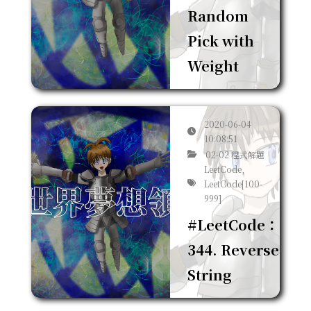
Random
Pick with
Weight
2020-06-04
10:08:51
02-02 程式解題
LeetCode,
LeetCode[100-
999]
#LeetCode：
344. Reverse
String