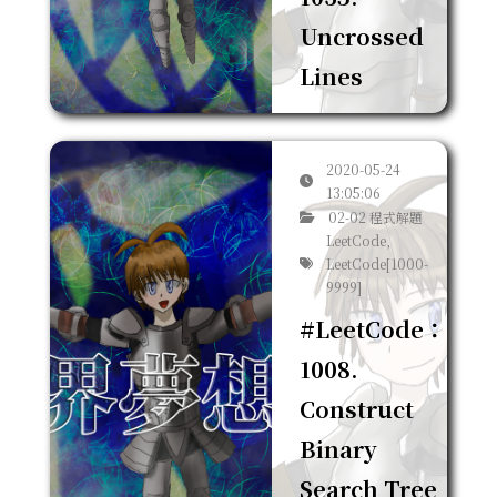
Uncrossed
Lines
2020-05-24
13:05:06
02-02 程式解題
LeetCode,
LeetCode[1000-
9999]
#LeetCode：
1008.
Construct
Binary
Search Tree