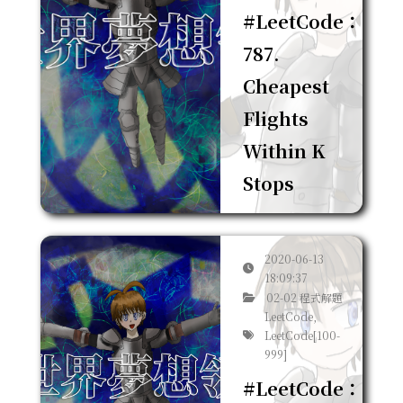
#LeetCode：
787.
Cheapest
Flights
Within K
Stops
2020-06-13
18:09:37
02-02 程式解題
LeetCode,
LeetCode[100-
999]
#LeetCode：