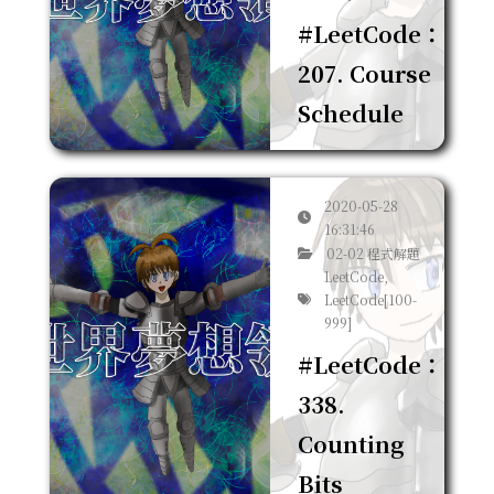
#LeetCode：
207. Course
Schedule
2020-05-28
16:31:46
02-02 程式解題
LeetCode,
LeetCode[100-
999]
#LeetCode：
338.
Counting
Bits