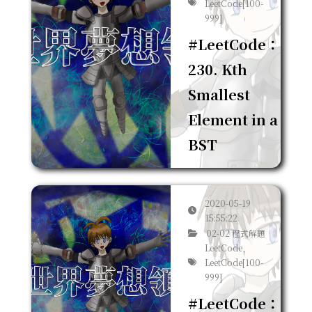
LeetCode[100-
999]
#LeetCode：
230. Kth
Smallest
Element in a
BST
2020-05-19
15:55:22
02-02 程式解題
LeetCode,
LeetCode[100-
999]
#LeetCode：