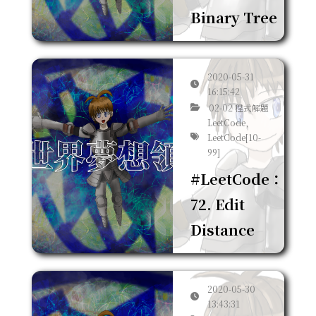
Binary Tree
2020-05-31
16:15:42
02-02 程式解題
LeetCode,
LeetCode[10-
99]
#LeetCode：
72. Edit
Distance
2020-05-30
13:43:31