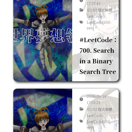
12:27:43
02-02 程式解題
LeetCode,
LeetCode[100-
999]
#LeetCode：
700. Search
in a Binary
Search Tree
2020-06-14
17:01:21
02-02 程式解題
LeetCode,
LeetCode[100-
999]