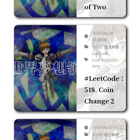
of Two
2020-06-08
13:18:08
02-02 程式解題
LeetCode,
LeetCode[100-
999]
#LeetCode：
518. Coin
Change 2
2020-06-07 03:22:15
02-02 程式解題