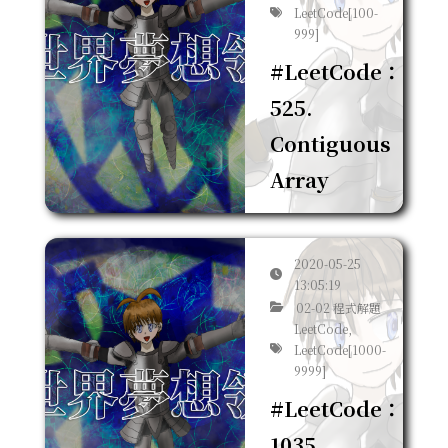
LeetCode[100-
999]
#LeetCode：
525.
Contiguous
Array
2020-05-25
13:05:19
02-02 程式解題
LeetCode,
LeetCode[1000-
9999]
#LeetCode：
1035.