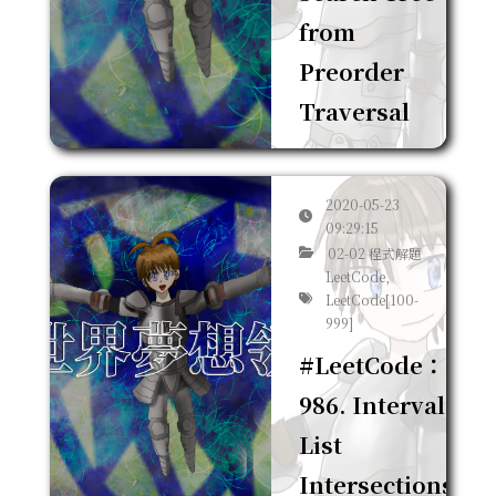
from
Preorder
Traversal
2020-05-23
09:29:15
02-02 程式解題
LeetCode,
LeetCode[100-
999]
#LeetCode：
986. Interval
List
Intersections