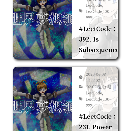
LeetCode,
LeetCode[100-
999]
#LeetCode：
392. Is
Subsequence
2020-06-08
13:22:02
02-02 程式解題
LeetCode,
LeetCode[100-
999]
#LeetCode：
231. Power