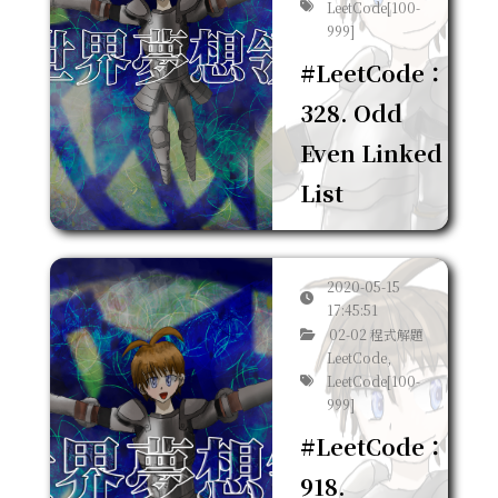
LeetCode[100-
999]
#LeetCode：
328. Odd
Even Linked
List
2020-05-15
17:45:51
02-02 程式解題
LeetCode,
LeetCode[100-
999]
#LeetCode：
918.