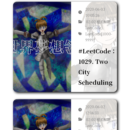
2020-06-03
10:05:26
02-02 程式解題
LeetCode,
LeetCode[1000-
9999]
#LeetCode：
1029. Two
City
Scheduling
2020-06-02
12:16:33
02-02 程式解題
LeetCode,