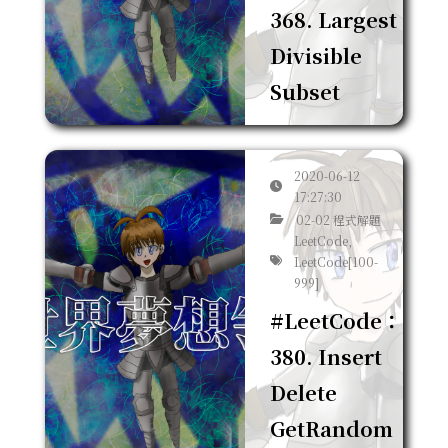
368. Largest
Divisible
Subset
2020-06-12
17:27:30
02-02 程式解題
LeetCode,
LeetCode[100-
999]
#LeetCode：
380. Insert
Delete
GetRandom