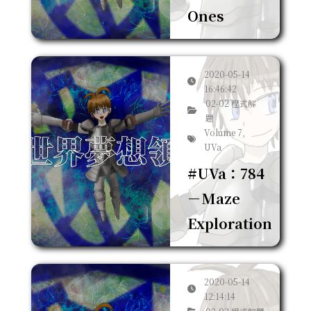
Ones
2020-05-14
16:46:42
02-02 程式解
題
Volume 7,
UVa
#UVa：784
－Maze
Exploration
2020-05-14
12:14:14