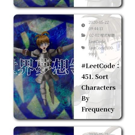
2020-05-22
09:44:13
02-02 程式解題
LeetCode,
LeetCode[100-
999]
#LeetCode：
451. Sort
Characters
By
Frequency
2020-05-21