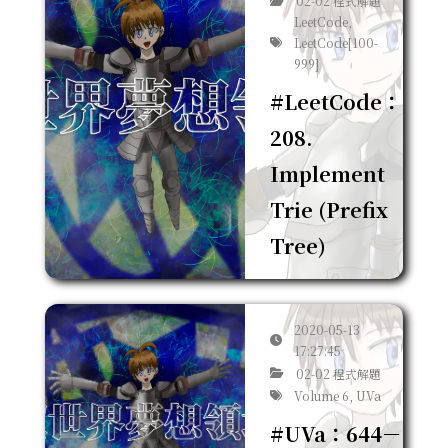
02-02 程式解題
LeetCode,
LeetCode[100-
999]
#LeetCode：
208.
Implement
Trie (Prefix
Tree)
2020-05-13
17:27:45
02-02 程式解題
Volume 6, UVa
#UVa：644－