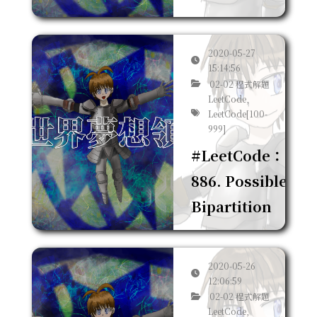
2020-05-27
15:14:56
02-02 程式解題
LeetCode,
LeetCode[100-
999]
#LeetCode：
886. Possible
Bipartition
2020-05-26
12:06:59
02-02 程式解題
LeetCode,