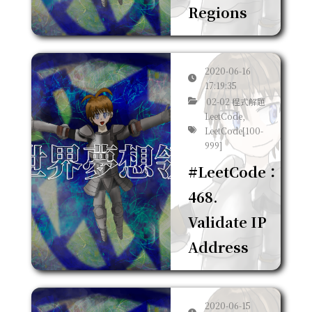
Regions
2020-06-16
17:19:35
02-02 程式解題
LeetCode,
LeetCode[100-
999]
#LeetCode：
468.
Validate IP
Address
2020-06-15