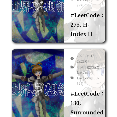
999]
#LeetCode：
275. H-
Index II
2020-06-17
15:21:07
02-02 程式解題
LeetCode,
LeetCode[100-
999]
#LeetCode：
130.
Surrounded