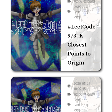
02-02 程式解題
LeetCode,
LeetCode[100-
999]
#LeetCode：
973. K
Closest
Points to
Origin
2020-05-29
10:07:45
02-02 程式解題
LeetCode,
LeetCode[100-
999]