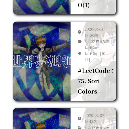
O(1)
2020-06-11
17:16:08
02-02 程式解題
LeetCode,
LeetCode[10-
99]
#LeetCode：
75. Sort
Colors
2020-06-09
13:43:21
02-02 程式解題