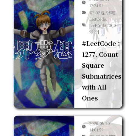
12:24:52
02-02 程式解題
LeetCode,
LeetCode[1000-
9999]
#LeetCode：
1277. Count
Square
Submatrices
with All
Ones
2020-05-20
14:01:59