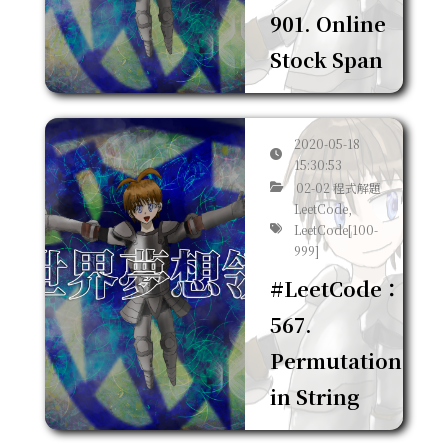
901. Online
Stock Span
2020-05-18
15:30:53
02-02 程式解題
LeetCode,
LeetCode[100-
999]
#LeetCode：
567.
Permutation
in String