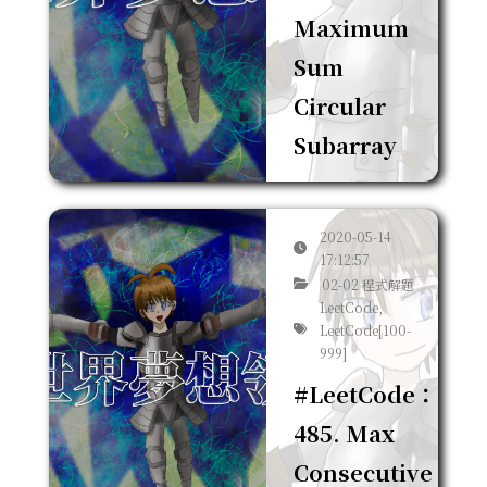
Maximum
Sum
Circular
Subarray
2020-05-14
17:12:57
02-02 程式解題
LeetCode,
LeetCode[100-
999]
#LeetCode：
485. Max
Consecutive