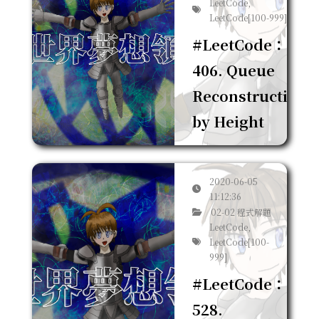
LeetCode,
LeetCode[100-999]
#LeetCode：
406. Queue
Reconstruction
by Height
2020-06-05
11:12:36
02-02 程式解題
LeetCode,
LeetCode[100-
999]
#LeetCode：
528.