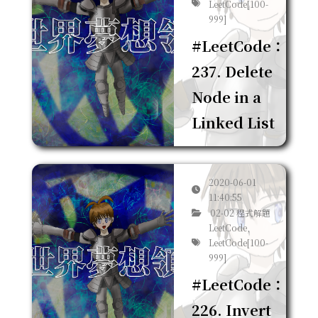
LeetCode[100-
999]
#LeetCode：
237. Delete
Node in a
Linked List
2020-06-01
11:40:55
02-02 程式解題
LeetCode,
LeetCode[100-
999]
#LeetCode：
226. Invert