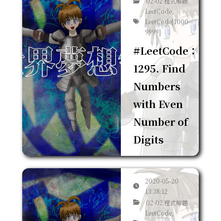
02-02 程式解題
LeetCode,
LeetCode[1000-
9999]
#LeetCode：
1295. Find
Numbers
with Even
Number of
Digits
2020-05-20
13:38:12
02-02 程式解題
LeetCode,