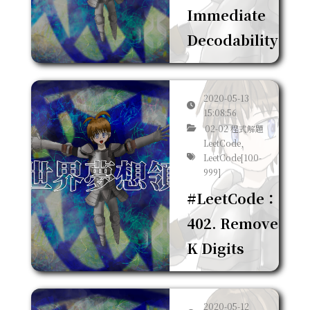
Immediate
Decodability
2020-05-13
15:08:56
02-02 程式解題
LeetCode,
LeetCode[100-
999]
#LeetCode：
402. Remove
K Digits
2020-05-12