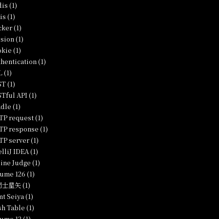
is (1)
is (1)
ker (1)
sion (1)
kie (1)
hentication (1)
 (1)
T (1)
Tful API (1)
dle (1)
P request (1)
P response (1)
P server (1)
elliJ IDEA (1)
ine Judge (1)
ume 126 (1)
士星矢 (1)
nt Seiya (1)
h Table (1)
ume 12 (1)