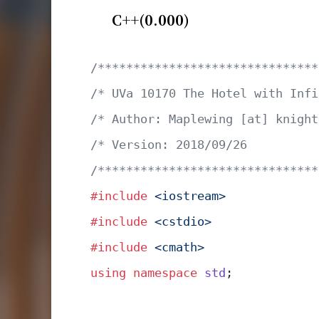
C++(0.000)
/*******************************
/* UVa 10170 The Hotel with Infi
/* Author: Maplewing [at] knight
/* Version: 2018/09/26          
/*******************************
#include
 <iostream>
#include
 <cstdio>
#include
 <cmath>
using
 namespace
 std
;