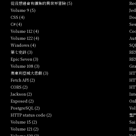
從沒想過會有續集的異世界冒險 (5)
Red
Volume 9 (5)
Jed
CSS (4)
Doc
C# (4)
Ses
Volume 112 (4)
Coo
Volume 122 (4)
Aut
Windows (4)
SQL
第七史詩 (3)
RES
Epic Seven (3)
RES
Volume 108 (3)
Gra
奧東利亞城大悲劇 (3)
HTT
Fetch API (2)
HTT
CORS (2)
HTT
Jackson (2)
Int
Exposed (2)
Onl
PostgreSQL (2)
Vol
HTTP status code (2)
聖鬥
Volume 15 (2)
Sai
Volume 121 (2)
Has
Volume 120 (2)
Vol