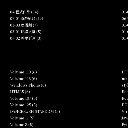
04 程式作品 (34)
01
07-01 遊戲影片 (19)
06
03-03 廣播劇 (7)
01
03-01 翻譯文章 (5)
01
07-02 教學影片 (3)
01
Volume 110 (6)
HTT
Volume 115 (6)
mkc
Windows Phone (6)
sty
HTML5 (6)
Boo
Volume 107 (5)
Rea
Volume 125 (5)
DO
DANCERUSH STARDOM (5)
Vir
Volume 11 (5)
Jav
Volume 8 (5)
Pyt