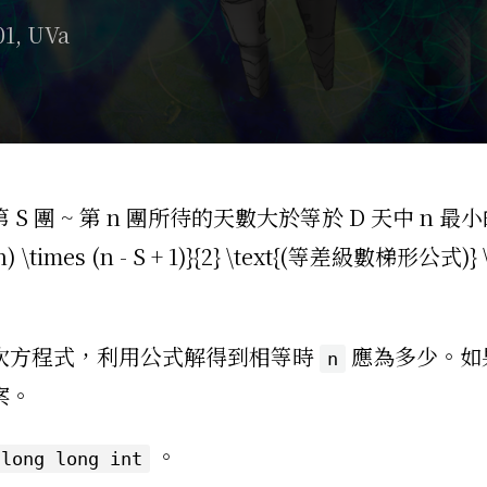
01
,
UVa
 ~ 第 n 團所待的天數大於等於 D 天中 n 最小的那
c{(S + n) \times (n - S + 1)}{2} \text{(等差級數
次方程式，利用公式解得到相等時
應為多少。如
n
案。
。
long long int