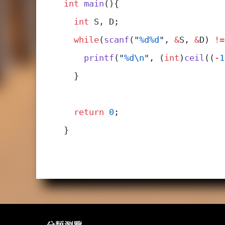
int
 main
(){
  int
 S, D;
  while
(
scanf
(
"
%d%d
"
, 
&
S, 
&
D) 
!=
    printf
(
"
%d\n
"
, (
int
)
ceil
((
-
1
  }
  return
 0
;
}
分類瀏覽