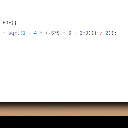
 EOF){
 +
 sqrt
(
1
 -
 4
 *
 (
-
S
*
S 
+
 S 
-
 2
*
D))) 
/
 2
));