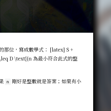
位，寫成數學式： [latex] S +
梯形公式)} \leq D \text{(n 為最小符合此式的整
果
剛好是整數就是答案；如果有小
n