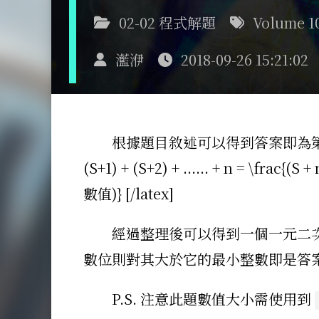
02-02 程式解題
Volume 1
灆洢
2018-09-26 15:21:02
根據題目敘述可以得到答案即為第 S 團
(S+1) + (S+2) + ...... + n = \fra
數值)} [/latex]
經過整理後可以得到一個一元二
數位則對其大於它的最小整數即是答
P.S. 注意此題數值大小需使用到