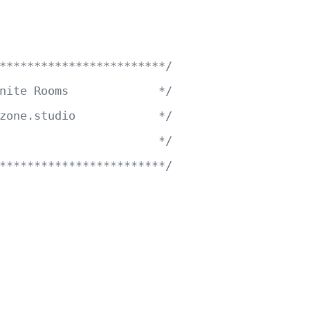
************************/
nite Rooms             */
zone.studio            */
                       */
************************/