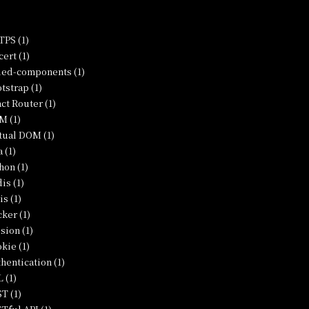
PS (1)
ert (1)
led-components (1)
tstrap (1)
ct Router (1)
M (1)
tual DOM (1)
a (1)
hon (1)
is (1)
is (1)
ker (1)
sion (1)
kie (1)
hentication (1)
 (1)
T (1)