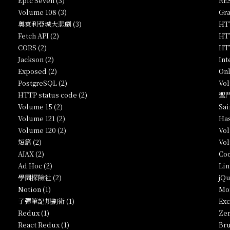
Epic Seven (3)
RES
Volume 108 (3)
Gra
奧東利亞城大悲劇 (3)
HTT
Fetch API (2)
HTT
CORS (2)
HTT
Jackson (2)
Int
Exposed (2)
Onl
PostgreSQL (2)
Vol
HTTP status code (2)
聖鬥
Volume 15 (2)
Sai
Volume 121 (2)
Has
Volume 120 (2)
Vol
短篇 (2)
Vol
AJAX (2)
Cod
Ad Hoc (2)
Lin
學園探險社 (2)
jQu
Notion (1)
Mo
子彈筆記規劃術 (1)
Exc
Redux (1)
Zer
React Redux (1)
Bru