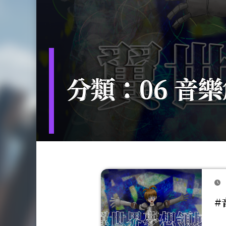
分類：06 音
#