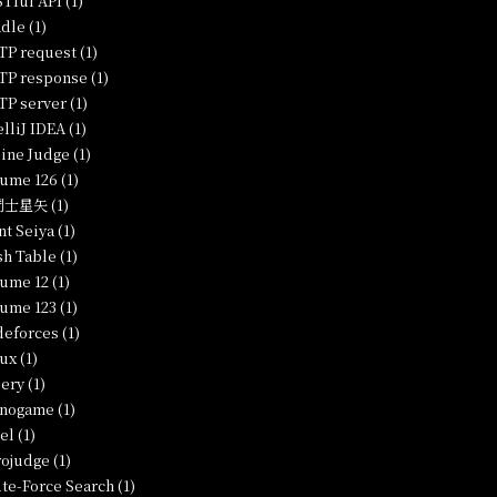
Tful API (1)
dle (1)
P request (1)
P response (1)
P server (1)
elliJ IDEA (1)
ine Judge (1)
ume 126 (1)
士星矢 (1)
nt Seiya (1)
h Table (1)
ume 12 (1)
ume 123 (1)
eforces (1)
ux (1)
ery (1)
nogame (1)
el (1)
ojudge (1)
te-Force Search (1)