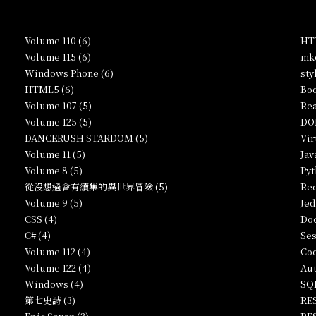
Volume 110 (6)
HTT
Volume 115 (6)
mkc
Windows Phone (6)
sty
HTML5 (6)
Boo
Volume 107 (5)
Rea
Volume 125 (5)
DO
DANCERUSH STARDOM (5)
Vir
Volume 11 (5)
Jav
Volume 8 (5)
Pyt
從沒想過會有續集的異世界冒險 (5)
Red
Volume 9 (5)
Jed
CSS (4)
Doc
C# (4)
Ses
Volume 112 (4)
Coo
Volume 122 (4)
Aut
Windows (4)
SQL
第七史詩 (3)
RES