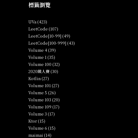
標籤瀏覽
UVa (423)
LeetCode (107)
LeetCode[10-99] (49)
LeetCode[100-999] (43)
Volume 4 (39)
Volume 1 (35)
Volume 100 (32)
2020鐵人賽 (30)
Kotlin (27)
Volume 101 (27)
Volume 5 (26)
Volume 103 (20)
Volume 109 (17)
Volume 3 (17)
Ktor (15)
Volume 6 (15)
maimai (14)