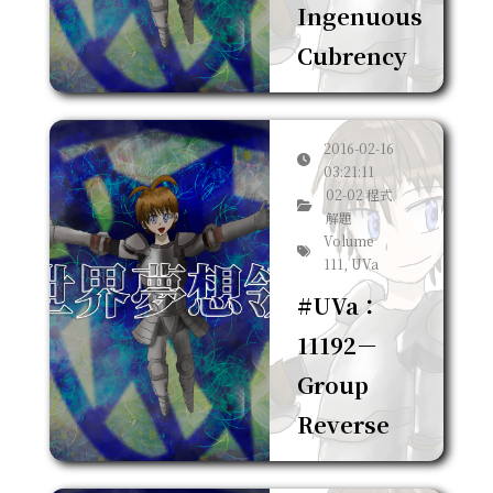
Ingenuous
Cubrency
2016-02-16
03:21:11
02-02 程式
解題
Volume
111, UVa
#UVa：
11192－
Group
Reverse