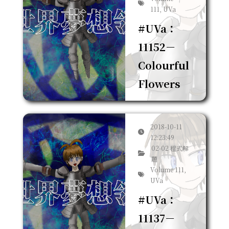
111, UVa
#UVa：
11152－
Colourful
Flowers
2018-10-11
12:23:49
02-02 程式解
題
Volume 111,
UVa
#UVa：
11137－