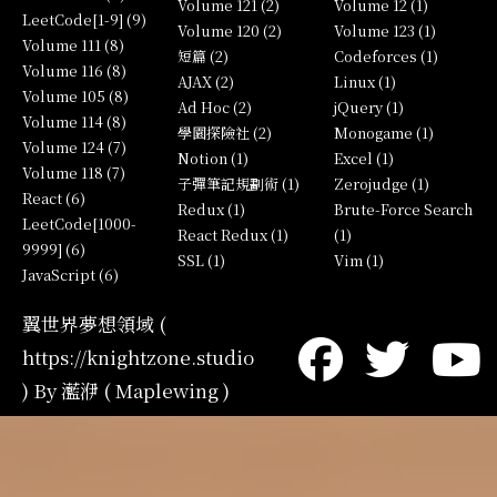
Volume 121 (2)
Volume 12 (1)
LeetCode[1-9] (9)
Volume 120 (2)
Volume 123 (1)
Volume 111 (8)
短篇 (2)
Codeforces (1)
Volume 116 (8)
AJAX (2)
Linux (1)
Volume 105 (8)
Ad Hoc (2)
jQuery (1)
Volume 114 (8)
學園探險社 (2)
Monogame (1)
Volume 124 (7)
Notion (1)
Excel (1)
Volume 118 (7)
子彈筆記規劃術 (1)
Zerojudge (1)
React (6)
Redux (1)
Brute-Force Search
LeetCode[1000-
React Redux (1)
(1)
9999] (6)
SSL (1)
Vim (1)
JavaScript (6)
翼世界夢想領域 (
https://knightzone.studio
) By 灆洢 ( Maplewing )