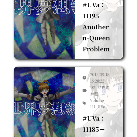
#UVa：
11195－
Another
n-Queen
Problem
2012-09-15
16:28:22
02-02 程式
解題
Volume
111, UVa
#UVa：
11185－