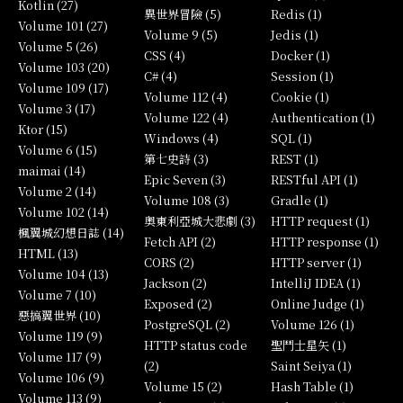
Kotlin (27)
異世界冒險 (5)
Redis (1)
Volume 101 (27)
Volume 9 (5)
Jedis (1)
Volume 5 (26)
CSS (4)
Docker (1)
Volume 103 (20)
C# (4)
Session (1)
Volume 109 (17)
Volume 112 (4)
Cookie (1)
Volume 3 (17)
Volume 122 (4)
Authentication (1)
Ktor (15)
Windows (4)
SQL (1)
Volume 6 (15)
第七史詩 (3)
REST (1)
maimai (14)
Epic Seven (3)
RESTful API (1)
Volume 2 (14)
Volume 108 (3)
Gradle (1)
Volume 102 (14)
奧東利亞城大悲劇 (3)
HTTP request (1)
楓翼城幻想日誌 (14)
Fetch API (2)
HTTP response (1)
HTML (13)
CORS (2)
HTTP server (1)
Volume 104 (13)
Jackson (2)
IntelliJ IDEA (1)
Volume 7 (10)
Exposed (2)
Online Judge (1)
惡搞翼世界 (10)
PostgreSQL (2)
Volume 126 (1)
Volume 119 (9)
HTTP status code
聖鬥士星矢 (1)
Volume 117 (9)
(2)
Saint Seiya (1)
Volume 106 (9)
Volume 15 (2)
Hash Table (1)
Volume 113 (9)