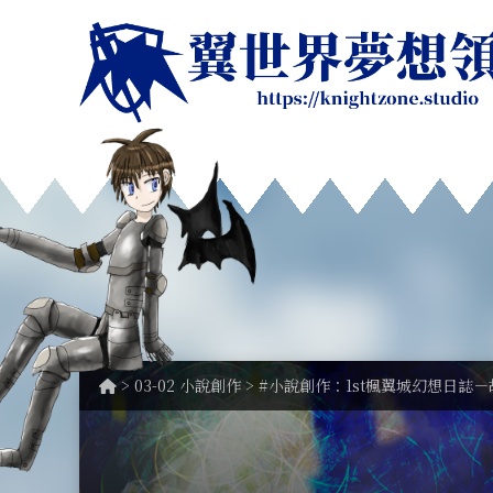
>
03-02 小說創作
> #小說創作：1st楓翼城幻想日誌－