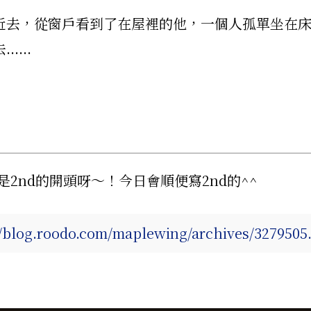
近去，從窗戶看到了在屋裡的他，一個人孤單坐在
...
是2nd的開頭呀～！今日會順便寫2nd的^^
//blog.roodo.com/maplewing/archives/3279505