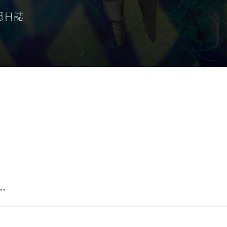
想日誌
.