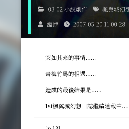
03-02 小說創作
楓翼城幻
灆洢
2007-05-20 11:00:28
突如其來的事情......
青梅竹馬的相遇......
造成的最後結果是......
1st楓翼城幻想日誌繼續連載中.....
[p.13]