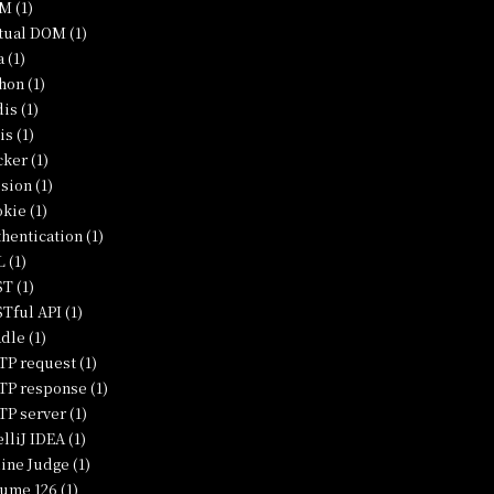
M (1)
tual DOM (1)
a (1)
hon (1)
is (1)
is (1)
ker (1)
sion (1)
kie (1)
hentication (1)
 (1)
T (1)
Tful API (1)
dle (1)
P request (1)
P response (1)
P server (1)
elliJ IDEA (1)
ine Judge (1)
ume 126 (1)