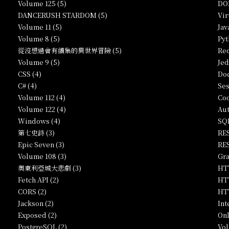
Volume 125 (5)
DO
DANCERUSH STARDOM (5)
Vir
Volume 11 (5)
Jav
Volume 8 (5)
Pyt
從沒想過會有續集的異世界冒險 (5)
Red
Volume 9 (5)
Jed
CSS (4)
Doc
C# (4)
Ses
Volume 112 (4)
Coo
Volume 122 (4)
Aut
Windows (4)
SQL
第七史詩 (3)
RES
Epic Seven (3)
RES
Volume 108 (3)
Gra
奧東利亞城大悲劇 (3)
HTT
Fetch API (2)
HTT
CORS (2)
HTT
Jackson (2)
Int
Exposed (2)
Onl
PostgreSQL (2)
Vol