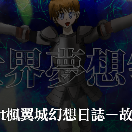
st楓翼城幻想日誌－