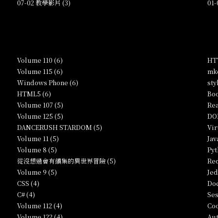
07-02 教學影片 (3)
01
Volume 110 (6)
HTT
Volume 115 (6)
mkc
Windows Phone (6)
sty
HTML5 (6)
Boo
Volume 107 (5)
Rea
Volume 125 (5)
DO
DANCERUSH STARDOM (5)
Vir
Volume 11 (5)
Jav
Volume 8 (5)
Pyt
從沒想過會有續集的異世界冒險 (5)
Red
Volume 9 (5)
Jed
CSS (4)
Doc
C# (4)
Ses
Volume 112 (4)
Coo
Volume 122 (4)
Aut