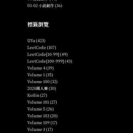
03-02 小說創作 (36)
標籤瀏覽
UVa (423)
LeetCode (107)
LeetCode[10-99] (49)
LeetCode[100-999] (43)
Volume 4 (39)
Volume 1 (35)
Volume 100 (32)
2020鐵人賽 (30)
Kotlin (27)
Volume 101 (27)
Volume 5 (26)
Volume 103 (20)
Volume 109 (17)
Volume 3 (17)