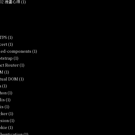
-02 漫畫心得 (1)
PS (1)
ert (1)
led-components (1)
tstrap (1)
ct Router (1)
M (1)
tual DOM (1)
a (1)
hon (1)
is (1)
is (1)
ker (1)
sion (1)
kie (1)
hentication (1)