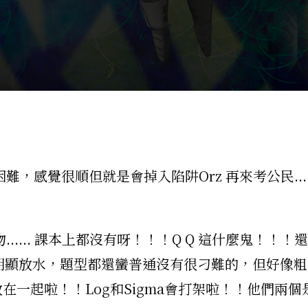
，感覺很順但就是會掉入陷阱Orz 再來考公民...
..... 課本上都沒有呀！！！Q Q 這什麼鬼！
數學則明顯放水，題型都還蠻普通沒有很刁難的，但好像粗心
以放在一起啦！！Log和Sigma會打架啦！！他們