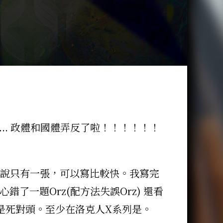
... 政體和國體弄反了啦！！！！！！
！！還說只有一張，可以寫比較快。我寫完
錯了一題Orz(配方法失誤Orz) 還看
兩個是死對頭。至少在洛克人X系列是。