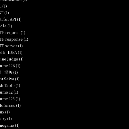
 (1)
T (1)
Tful API (1)
dle (1)
P request (1)
P response (1)
P server (1)
elliJ IDEA (1)
ine Judge (1)
ume 126 (1)
士星矢 (1)
nt Seiya (1)
h Table (1)
ume 12 (1)
ume 123 (1)
eforces (1)
ux (1)
ery (1)
nogame (1)