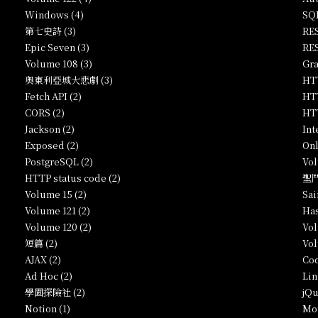
Windows (4)
SQL
第七史詩 (3)
RES
Epic Seven (3)
RES
Volume 108 (3)
Gra
奧東利亞城大悲劇 (3)
HTT
Fetch API (2)
HTT
CORS (2)
HTT
Jackson (2)
Int
Exposed (2)
Onl
PostgreSQL (2)
Vol
HTTP status code (2)
聖鬥
Volume 15 (2)
Sai
Volume 121 (2)
Has
Volume 120 (2)
Vol
短篇 (2)
Vol
AJAX (2)
Cod
Ad Hoc (2)
Lin
學園探險社 (2)
jQu
Notion (1)
Mo