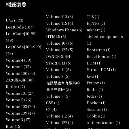
標籤瀏覽
Volume 110 (6)
TLS (1)
UVa (423)
Volume 115 (6)
HTTPS (1)
LeetCode (107)
Windows Phone (6)
mkcert (1)
LeetCode[10-99]
HTML5 (6)
styled-components
(49)
Volume 107 (5)
(1)
LeetCode[100-999]
Volume 125 (5)
Bootstrap (1)
(43)
DANCERUSH
React Router (1)
Volume 4 (39)
STARDOM (5)
DOM (1)
Volume 1 (35)
Volume 11 (5)
Virtual DOM (1)
Volume 100 (32)
Volume 8 (5)
Java (1)
2020鐵人賽 (30)
從沒想過會有續集的
Python (1)
Kotlin (27)
異世界冒險 (5)
Redis (1)
Volume 101 (27)
Volume 9 (5)
Jedis (1)
Volume 5 (26)
CSS (4)
Docker (1)
Volume 103 (20)
C# (4)
Session (1)
Volume 109 (17)
Volume 112 (4)
Cookie (1)
Volume 3 (17)
Volume 122 (4)
Authentication (1)
Ktor (15)