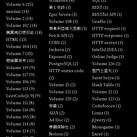
Windows (4)
SQL (1)
Volume 6 (15)
第七史詩 (3)
REST (1)
maimai (14)
Epic Seven (3)
RESTful API (1)
Volume 2 (14)
Volume 108 (3)
Gradle (1)
Volume 102 (14)
奧東利亞城大悲劇 (3)
HTTP request (1)
楓翼城幻想日誌 (14)
Fetch API (2)
HTTP response (1)
HTML (13)
CORS (2)
HTTP server (1)
Volume 104 (13)
Jackson (2)
IntelliJ IDEA (1)
Volume 7 (10)
Exposed (2)
Online Judge (1)
惡搞翼世界 (10)
PostgreSQL (2)
Volume 126 (1)
Volume 119 (9)
HTTP status code
聖鬥士星矢 (1)
Volume 117 (9)
(2)
Saint Seiya (1)
Volume 106 (9)
Volume 15 (2)
Hash Table (1)
Volume 113 (9)
Volume 121 (2)
Volume 12 (1)
LeetCode[1-9] (9)
Volume 120 (2)
Volume 123 (1)
Volume 111 (8)
短篇 (2)
Codeforces (1)
Volume 116 (8)
AJAX (2)
Linux (1)
Volume 105 (8)
Ad Hoc (2)
jQuery (1)
Volume 114 (8)
學園探險社 (2)
Monogame (1)
Volume 124 (7)
Notion (1)
Excel (1)