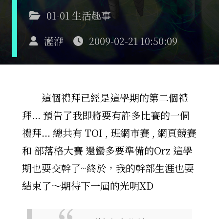
01-01 生活趣事
灆洢
2009-02-21 10:50:09
這個禮拜已經是這學期的第二個禮
拜... 預告了我即將要有許多比賽的一個
禮拜... 總共有 TOI , 班網市賽 , 網頁競賽
和 部落格大賽 還蠻多要準備的Orz 這學
期也要交幹了~終於，我的幹部生涯也要
結束了～期待下一屆的光明XD