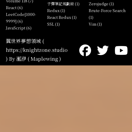
Volume 118 (7)
子彈筆記規劃術 (1)
Zerojudge (1)
React (6)
Redux (1)
Brute-Force Search
LeetCode[1000-
React Redux (1)
(1)
9999] (6)
SSL (1)
Vim (1)
JavaScript (6)
翼世界夢想領域 (
https://knightzone.studio
) By 灆洢 ( Maplewing )