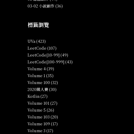
03-02 小說創作 (36)
標籤瀏覽
UVa (423)
LeetCode (107)
LeetCode[10-99] (49)
LeetCode[100-999] (43)
Volume 4 (39)
Volume 1 (35)
Volume 100 (32)
2020鐵人賽 (30)
Kotlin (27)
Volume 101 (27)
Volume 5 (26)
Volume 103 (20)
Volume 109 (17)
Volume 3 (17)