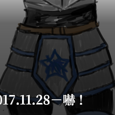
7.11.28－嚇！