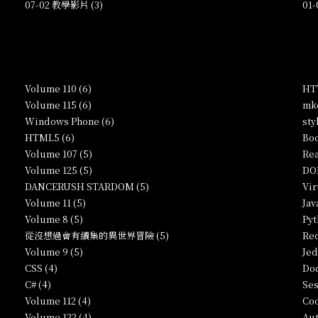
07-02 教學影片 (3)
01
Volume 110 (6)
HTT
Volume 115 (6)
mkc
Windows Phone (6)
sty
HTML5 (6)
Boo
Volume 107 (5)
Rea
Volume 125 (5)
DO
DANCERUSH STARDOM (5)
Vir
Volume 11 (5)
Jav
Volume 8 (5)
Pyt
從沒想過會有續集的異世界冒險 (5)
Red
Volume 9 (5)
Jed
CSS (4)
Doc
C# (4)
Ses
Volume 112 (4)
Coo
Volume 122 (4)
Aut