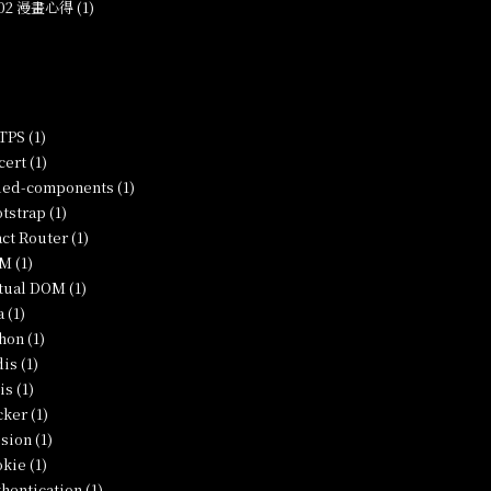
-02 漫畫心得 (1)
PS (1)
ert (1)
led-components (1)
tstrap (1)
ct Router (1)
M (1)
tual DOM (1)
a (1)
hon (1)
is (1)
is (1)
ker (1)
sion (1)
kie (1)
hentication (1)