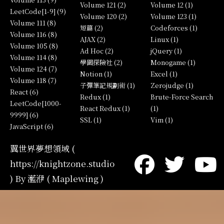
Volume 121 (2)
Volume 12 (1)
LeetCode[1-9] (9)
Volume 120 (2)
Volume 123 (1)
Volume 111 (8)
短篇 (2)
Codeforces (1)
Volume 116 (8)
AJAX (2)
Linux (1)
Volume 105 (8)
Ad Hoc (2)
jQuery (1)
Volume 114 (8)
學園探險社 (2)
Monogame (1)
Volume 124 (7)
Notion (1)
Excel (1)
Volume 118 (7)
子彈筆記規劃術 (1)
Zerojudge (1)
React (6)
Redux (1)
Brute-Force Search
LeetCode[1000-
React Redux (1)
(1)
9999] (6)
SSL (1)
Vim (1)
JavaScript (6)
翼世界夢想領域 (
https://knightzone.studio
) By 灆洢 ( Maplewing )