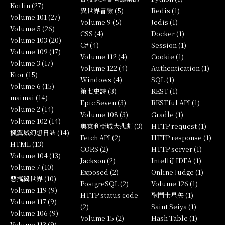
Kotlin (27)
異世界冒險 (5)
Redis (1)
Volume 101 (27)
Volume 9 (5)
Jedis (1)
Volume 5 (26)
CSS (4)
Docker (1)
Volume 103 (20)
C# (4)
Session (1)
Volume 109 (17)
Volume 112 (4)
Cookie (1)
Volume 3 (17)
Volume 122 (4)
Authentication (1)
Ktor (15)
Windows (4)
SQL (1)
Volume 6 (15)
第七史詩 (3)
REST (1)
maimai (14)
Epic Seven (3)
RESTful API (1)
Volume 2 (14)
Volume 108 (3)
Gradle (1)
Volume 102 (14)
奧東利亞城大悲劇 (3)
HTTP request (1)
楓翼城幻想日誌 (14)
Fetch API (2)
HTTP response (1)
HTML (13)
CORS (2)
HTTP server (1)
Volume 104 (13)
Jackson (2)
IntelliJ IDEA (1)
Volume 7 (10)
Exposed (2)
Online Judge (1)
惡搞翼世界 (10)
PostgreSQL (2)
Volume 126 (1)
Volume 119 (9)
HTTP status code
聖鬥士星矢 (1)
Volume 117 (9)
(2)
Saint Seiya (1)
Volume 106 (9)
Volume 15 (2)
Hash Table (1)
Volume 113 (9)