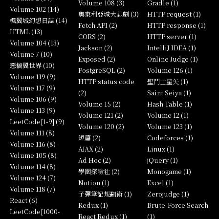
Volume 108 (3)
Gradle (1)
Volume 102 (14)
奧東利亞城大悲劇 (3)
HTTP request (1)
楓翼城幻想日誌 (14)
Fetch API (2)
HTTP response (1)
HTML (13)
CORS (2)
HTTP server (1)
Volume 104 (13)
Jackson (2)
IntelliJ IDEA (1)
Volume 7 (10)
Exposed (2)
Online Judge (1)
惡搞翼世界 (10)
PostgreSQL (2)
Volume 126 (1)
Volume 119 (9)
HTTP status code
聖鬥士星矢 (1)
Volume 117 (9)
(2)
Saint Seiya (1)
Volume 106 (9)
Volume 15 (2)
Hash Table (1)
Volume 113 (9)
Volume 121 (2)
Volume 12 (1)
LeetCode[1-9] (9)
Volume 120 (2)
Volume 123 (1)
Volume 111 (8)
短篇 (2)
Codeforces (1)
Volume 116 (8)
AJAX (2)
Linux (1)
Volume 105 (8)
Ad Hoc (2)
jQuery (1)
Volume 114 (8)
學園探險社 (2)
Monogame (1)
Volume 124 (7)
Notion (1)
Excel (1)
Volume 118 (7)
子彈筆記規劃術 (1)
Zerojudge (1)
React (6)
Redux (1)
Brute-Force Search
LeetCode[1000-
React Redux (1)
(1)