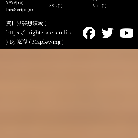
9999] (6)
SSL (1)
Vim (1)
JavaScript (6)
翼世界夢想領域 (
https://knightzone.studio
) By 灆洢 ( Maplewing )