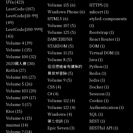
UVa (423)
Volume 115 (6)
HTTPS (1)
LeetCode (107)
Windows Phone (6)
mkcert (1)
LeetCode[10-99]
HTML5 (6)
styled-components
(49)
Volume 107 (5)
(1)
LeetCode[100-999]
Volume 125 (5)
Bootstrap (1)
(43)
DANCERUSH
React Router (1)
Volume 4 (39)
STARDOM (5)
DOM (1)
Volume 1 (35)
Volume 11 (5)
Virtual DOM (1)
Volume 100 (32)
Volume 8 (5)
Java (1)
2020鐵人賽 (30)
從沒想過會有續集的
Python (1)
Kotlin (27)
異世界冒險 (5)
Redis (1)
Volume 101 (27)
Volume 9 (5)
Jedis (1)
Volume 5 (26)
CSS (4)
Docker (1)
Volume 103 (20)
C# (4)
Session (1)
Volume 109 (17)
Volume 112 (4)
Cookie (1)
Volume 3 (17)
Volume 122 (4)
Authentication (1)
Ktor (15)
Windows (4)
SQL (1)
Volume 6 (15)
第七史詩 (3)
REST (1)
maimai (14)
Epic Seven (3)
RESTful API (1)
Volume 2 (14)